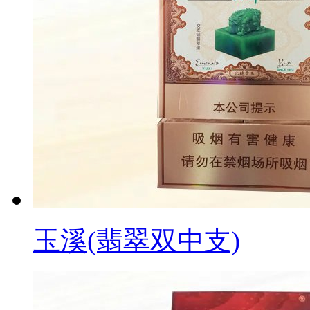
玉溪(翡翠双中支)