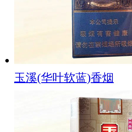
玉溪(华叶软蓝)香烟