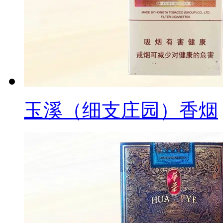
玉溪（细支庄园）香烟