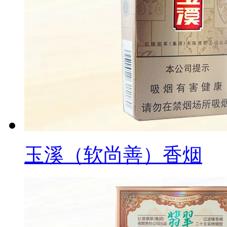
玉溪（软尚善）香烟