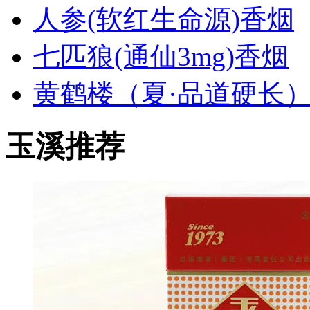
人参(软红生命源)香烟
七匹狼(通仙3mg)香烟
黄鹤楼（夏·品道硬长
玉溪推荐