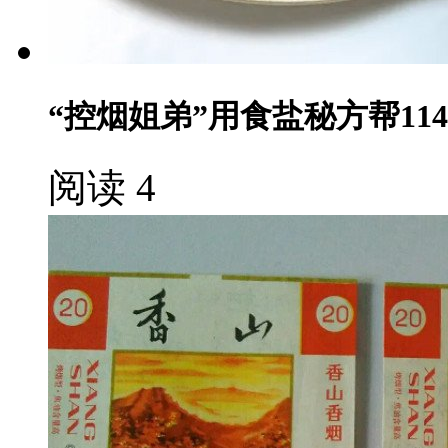
“控烟姐弟”用食盐秘方帮11
阅读 4