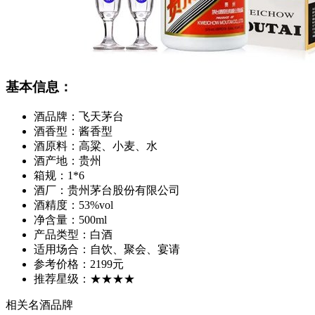
基本信息：
酒品牌：
飞天茅台
酒香型：
酱香型
酒原料：
高粱、小麦、水
酒产地：
贵州
箱规：
1*6
酒厂：
贵州茅台股份有限公司
酒精度：
53%vol
净含量：
500ml
产品类型：
白酒
适用场合：
自饮、聚会、宴请
参考价格：
2199元
推荐星级：
★★★★
相关名酒品牌