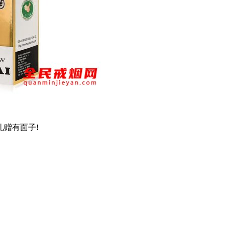
，礼赠有面子!