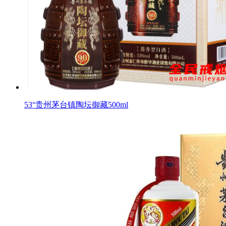
53°贵州茅台镇陶坛御藏500ml