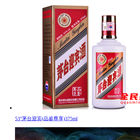
53°茅台迎宾(品鉴尊享)375ml