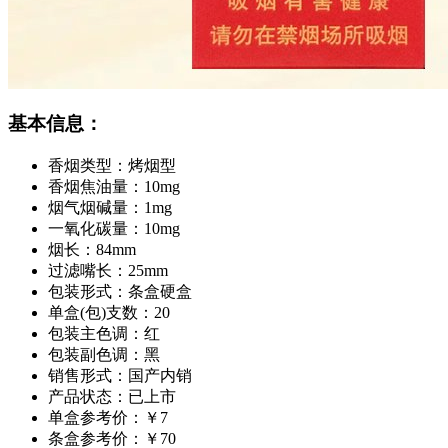
基本信息：
香烟类型：
烤烟型
香烟焦油量：
10mg
烟气烟碱量：
1mg
一氧化碳量：
10mg
烟长：
84mm
过滤嘴长：
25mm
包装形式：
条盒硬盒
单盒(包)支数：
20
包装主色调：
红
包装副色调：
黑
销售形式：
国产内销
产品状态：
已上市
单盒参考价：
￥7
条盒参考价：
￥70