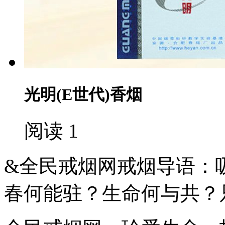
光明(E世代)香烟
阅读 1
&全民戒烟网戒烟导语：
春何能驻？生命何与共？