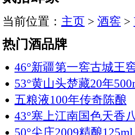
当前位置：
主页
>
酒窖
>
热门酒品牌
46°新疆第一窖古城王窖
53°黄山头楚藏20年500
五粮液100年传奇陈酿
43°塞上江南国色天香八
50°尖庄2009精酿125ml