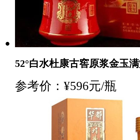
52°白水杜康古窖原浆金玉满堂
参考价：¥596元/瓶