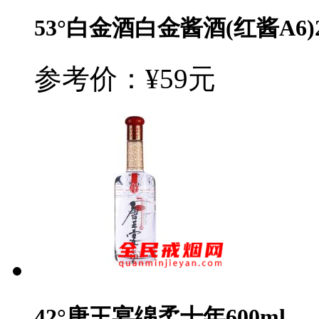
53°白金酒白金酱酒(红酱A6)2
参考价：¥59元
42°唐王宴绵柔十年600ml