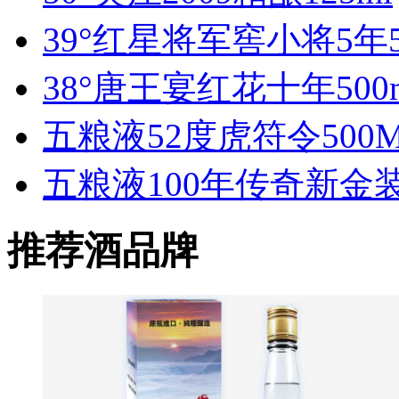
39°红星将军窖小将5年5
38°唐王宴红花十年500
五粮液52度虎符令500
五粮液100年传奇新金装
推荐酒品牌