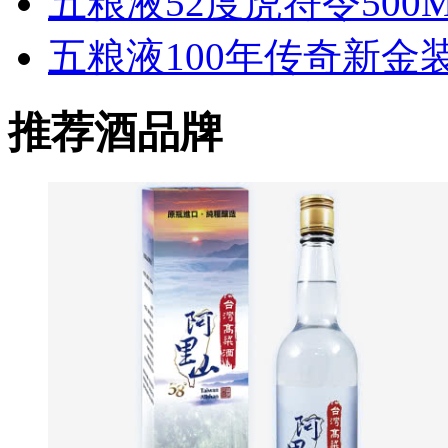
五粮液52度虎符令500
五粮液100年传奇新金装
推荐酒品牌