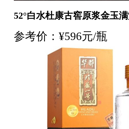
52°白水杜康古窖原浆金玉满堂
参考价：¥596元/瓶