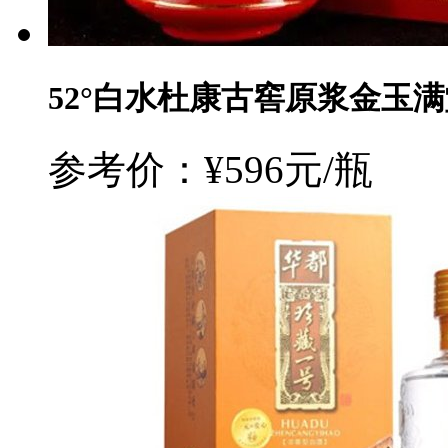
52°白水杜康古窖原浆金玉满堂
参考价：¥596元/瓶