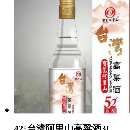
42°台湾阿里山高粱酒3L