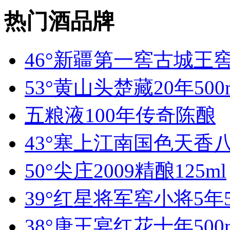
热门酒品牌
46°新疆第一窖古城王窖
53°黄山头楚藏20年500
五粮液100年传奇陈酿
43°塞上江南国色天香八
50°尖庄2009精酿125ml
39°红星将军窖小将5年5
38°唐王宴红花十年500