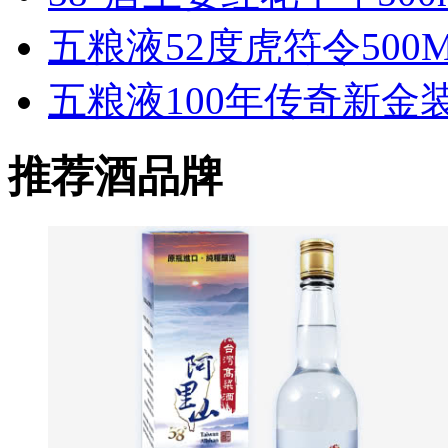
五粮液52度虎符令500
五粮液100年传奇新金装
推荐酒品牌