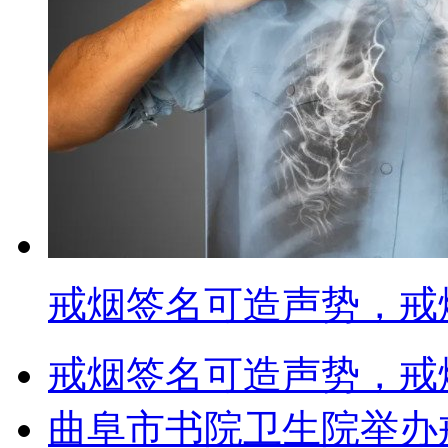
戒烟签名可造声势，戒
戒烟签名可造声势，戒
曲阜市书院卫生院举办