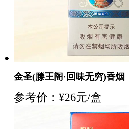
金圣(滕王阁·回味无穷)香烟
参考价：¥26元/盒