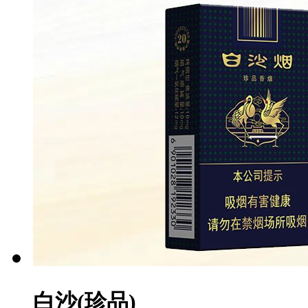
白沙(珍品)