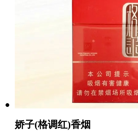
娇子(格调红)香烟